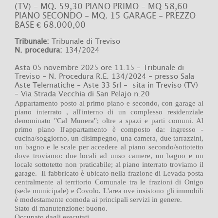
(TV) - MQ. 59,30 PIANO PRIMO - MQ 58,60
PIANO SECONDO - MQ. 15 GARAGE - PREZZO
BASE € 68.000,00
Tribunale:
Tribunale di Treviso
N. procedura:
134/2024
Asta 05 novembre 2025 ore 11.15 -
Tribunale di
Treviso - N. Procedura R.E. 134/2024 - presso Sala
Aste Telematiche - Aste 33 Srl - sita in Treviso (TV)
- Via Strada Vecchia di San Pelajo n.20
Appartamento posto al primo piano e secondo, con garage al
piano interrato , all'interno di un complesso residenziale
denominato "Cal Munera"; oltre a spazi e parti comuni. Al
primo piano ll'appartamento è composto da: ingresso -
cucina/soggiorno, un disimpegno, una camera, due tarrazzini,
un bagno e le scale per accedere al piano secondo/sottotetto
dove troviamo: due locali ad unso camere, un bagno e un
locale sottotetto non praticabile; al piano interrato troviamo il
garage. Il fabbricato è ubicato nella frazione di Levada posta
centralmente al territorio Comunale tra le frazioni di Onigo
(sede municipale) e Covolo. L'area ove insistono gli immobili
è modestamente comoda ai principali servizi in genere.
Stato di manutenzione: buono.
Occupato dagli esecutati.