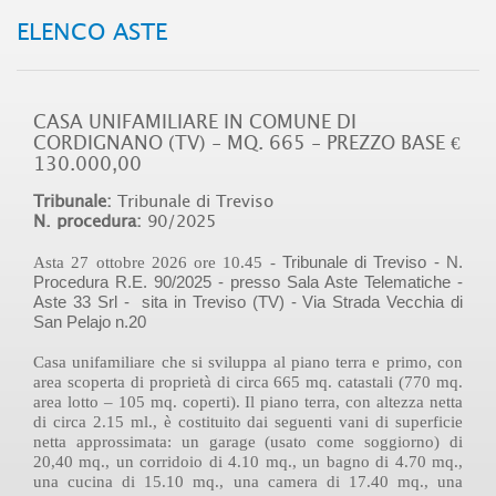
ELENCO ASTE
CASA UNIFAMILIARE IN COMUNE DI
CORDIGNANO (TV) - MQ. 665 - PREZZO BASE €
130.000,00
Tribunale:
Tribunale di Treviso
N. procedura:
90/2025
Tribunale di Treviso - N.
Asta 27 ottobre 2026 ore 10.45 -
Procedura R.E. 90/2025 - presso Sala Aste Telematiche -
Aste 33 Srl - sita in Treviso (TV) - Via Strada Vecchia di
San Pelajo n.20
Casa unifamiliare
che si sviluppa al piano terra e primo, con
area scoperta di proprietà di circa 665 mq. catastali (770 mq.
area lotto – 105 mq. coperti). Il piano terra, con altezza netta
di circa 2.15 ml., è costituito dai seguenti vani di superficie
netta approssimata: un garage (usato come soggiorno) di
20,40 mq., un corridoio di 4.10 mq., un bagno di 4.70 mq.,
una cucina di 15.10 mq., una camera di 17.40 mq., una