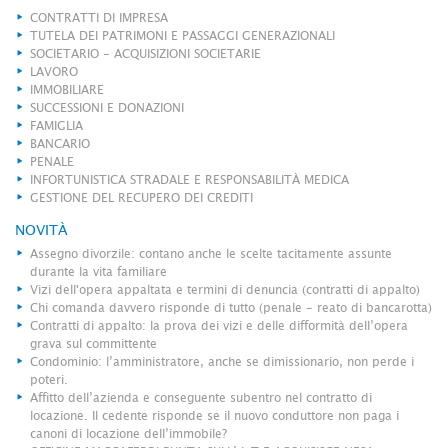
CONTRATTI DI IMPRESA
TUTELA DEI PATRIMONI E PASSAGGI GENERAZIONALI
SOCIETARIO - ACQUISIZIONI SOCIETARIE
LAVORO
IMMOBILIARE
SUCCESSIONI E DONAZIONI
FAMIGLIA
BANCARIO
PENALE
INFORTUNISTICA STRADALE E RESPONSABILITÀ MEDICA
GESTIONE DEL RECUPERO DEI CREDITI
NOVITÀ
Assegno divorzile: contano anche le scelte tacitamente assunte
durante la vita familiare
Vizi dell'opera appaltata e termini di denuncia (contratti di appalto)
Chi comanda davvero risponde di tutto (penale - reato di bancarotta)
Contratti di appalto: la prova dei vizi e delle difformità dell’opera
grava sul committente
Condominio: l’amministratore, anche se dimissionario, non perde i
poteri.
Affitto dell’azienda e conseguente subentro nel contratto di
locazione. Il cedente risponde se il nuovo conduttore non paga i
canoni di locazione dell’immobile?