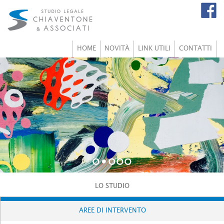
HOME
NOVITÀ
LINK UTILI
CONTATTI
1
2
3
4
5
LO STUDIO
AREE DI INTERVENTO