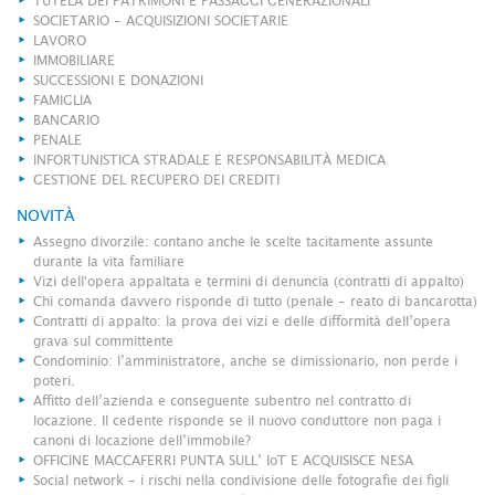
TUTELA DEI PATRIMONI E PASSAGGI GENERAZIONALI
SOCIETARIO - ACQUISIZIONI SOCIETARIE
LAVORO
IMMOBILIARE
SUCCESSIONI E DONAZIONI
FAMIGLIA
BANCARIO
PENALE
INFORTUNISTICA STRADALE E RESPONSABILITÀ MEDICA
GESTIONE DEL RECUPERO DEI CREDITI
NOVITÀ
Assegno divorzile: contano anche le scelte tacitamente assunte
durante la vita familiare
Vizi dell'opera appaltata e termini di denuncia (contratti di appalto)
Chi comanda davvero risponde di tutto (penale - reato di bancarotta)
Contratti di appalto: la prova dei vizi e delle difformità dell’opera
grava sul committente
Condominio: l’amministratore, anche se dimissionario, non perde i
poteri.
Affitto dell’azienda e conseguente subentro nel contratto di
locazione. Il cedente risponde se il nuovo conduttore non paga i
canoni di locazione dell’immobile?
OFFICINE MACCAFERRI PUNTA SULL’ IoT E ACQUISISCE NESA
Social network - i rischi nella condivisione delle fotografie dei figli